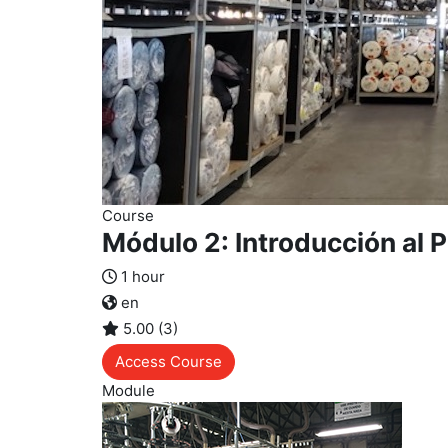
Course
Módulo 2: Introducción al 
1 hour
en
5.00 (3)
Access Course
Module