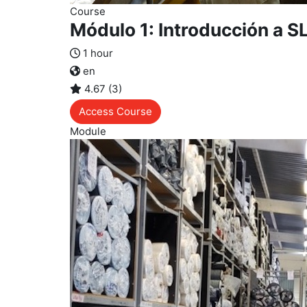
Course
Módulo 1: Introducción a S
1 hour
en
4.67 (3)
Access Course
Module