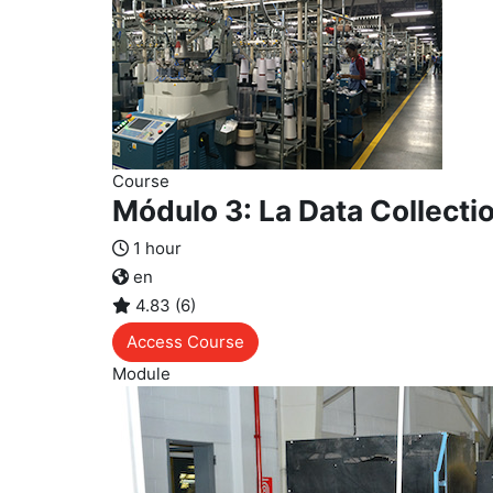
Course
Módulo 3: La Data Collectio
1 hour
en
4.83 (6)
Access Course
Module