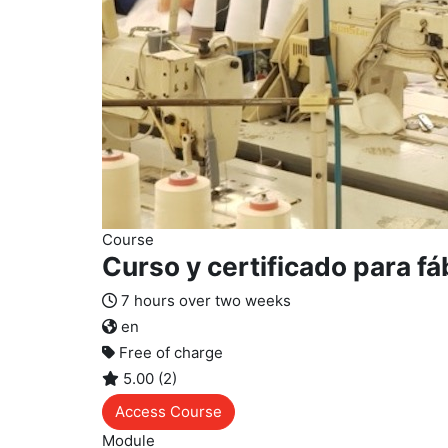
Course
Curso y certificado para fá
7 hours over two weeks
en
Free of charge
5.00 (2)
Access Course
Module