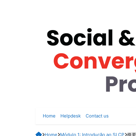
Skip to main content
Home
Helpdesk
Contact us
Home
Módulo 1: Introdução ao SLCP
概